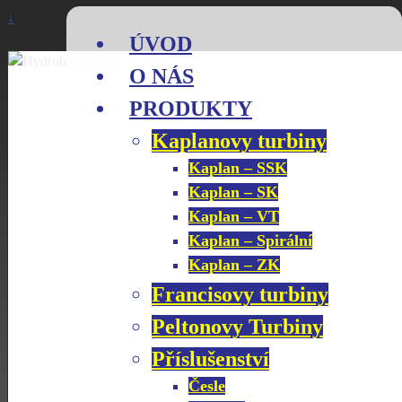
↓
ÚVOD
O NÁS
PRODUKTY
Kaplanovy turbiny
Kaplan – SSK
Kaplan – SK
Kaplan – VT
Kaplan – Spirální
Kaplan – ZK
Francisovy turbiny
Peltonovy Turbiny
Příslušenství
Česle