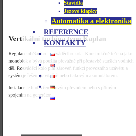
Stavidla
Jezové klapky
Automatika a elektronika
REFERENCE
Vertikální turbína typu Kaplan
KONTAKTY
Regulace oběžného i rozváděcího kola. Konstrukčně řešena jako
monoblok a bývá použita převážně při přestavbě starších vodních
děl. Rozváděcí kolo plní zároveň funkci provozního uzávěru a
systém je řešen gravitačně nebo tlakovým akumulátorem.
Instalace je buď s řemenovým převodem nebo s přímým
spojením na generátor.
←