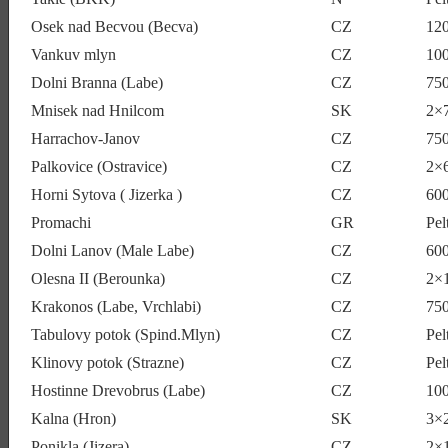
Osek nad Becvou (Becva)
CZ
12
Vankuv mlyn
CZ
10
Dolni Branna (Labe)
CZ
75
Mnisek nad Hnilcom
SK
2×
Harrachov-Janov
CZ
75
Palkovice (Ostravice)
CZ
2×
Horni Sytova ( Jizerka )
CZ
60
Promachi
GR
Pel
Dolni Lanov (Male Labe)
CZ
60
Olesna II (Berounka)
CZ
2×
Krakonos (Labe, Vrchlabi)
CZ
75
Tabulovy potok (Spind.Mlyn)
CZ
Pel
Klinovy potok (Strazne)
CZ
Pel
Hostinne Drevobrus (Labe)
CZ
10
Kalna (Hron)
SK
3×
Ponikla (Jizera)
CZ
2×