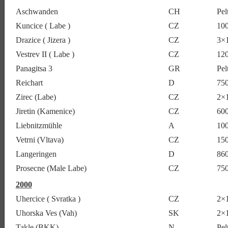
Aschwanden
CH
Pel
Kuncice ( Labe )
CZ
10
Drazice ( Jizera )
CZ
3×
Vestrev II ( Labe )
CZ
12
Panagitsa 3
GR
Pel
Reichart
D
75
Zirec (Labe)
CZ
2×
Jiretin (Kamenice)
CZ
60
Liebnitzmühle
A
10
Vetrni (Vltava)
CZ
15
Langeringen
D
86
Prosecne (Male Labe)
CZ
75
2000
Uhercice ( Svratka )
CZ
2×
Uhorska Ves (Vah)
SK
2×
Takle (BKK)
N
Pel