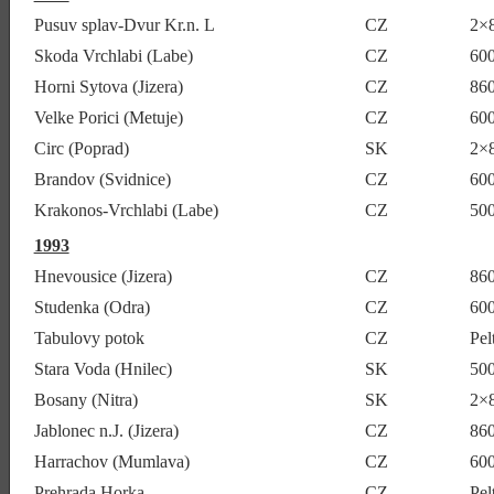
Pusuv splav-Dvur Kr.n. L
CZ
2×
Skoda Vrchlabi (Labe)
CZ
600
Horni Sytova (Jizera)
CZ
86
Velke Porici (Metuje)
CZ
600
Circ (Poprad)
SK
2×
Brandov (Svidnice)
CZ
600
Krakonos-Vrchlabi (Labe)
CZ
50
1993
Hnevousice (Jizera)
CZ
86
Studenka (Odra)
CZ
600
Tabulovy potok
CZ
Pel
Stara Voda (Hnilec)
SK
50
Bosany (Nitra)
SK
2×
Jablonec n.J. (Jizera)
CZ
86
Harrachov (Mumlava)
CZ
60
Prehrada Horka
CZ
Pel