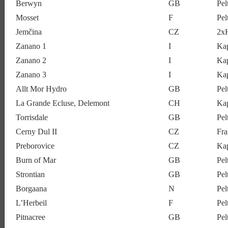
Berwyn
GB
Pel
Mosset
F
Pel
Jemčina
CZ
2x
Zanano 1
I
Ka
Zanano 2
I
Ka
Zanano 3
I
Ka
Allt Mor Hydro
GB
Pel
La Grande Ecluse, Delemont
CH
Kap
Torrisdale
GB
Pel
Cerny Dul II
CZ
Fra
Preborovice
CZ
Ka
Burn of Mar
GB
Pe
Strontian
GB
Pel
Borgaana
N
Pel
L’Herbeil
F
Pe
Pitnacree
GB
Pel