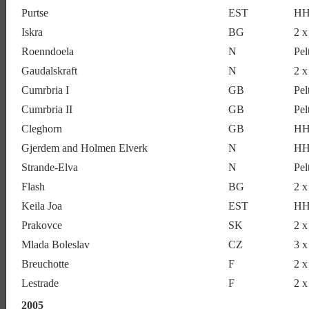
Purtse
EST
HH
Iskra
BG
2 
Roenndoela
N
Pel
Gaudalskraft
N
2 x
Cumrbria I
GB
Pel
Cumrbria II
GB
Pel
Cleghorn
GB
HH
Gjerdem and Holmen Elverk
N
HH
Strande-Elva
N
Pel
Flash
BG
2 x
Keila Joa
EST
HH
Prakovce
SK
2 
Mlada Boleslav
CZ
3 
Breuchotte
F
2 
Lestrade
F
2 
2005