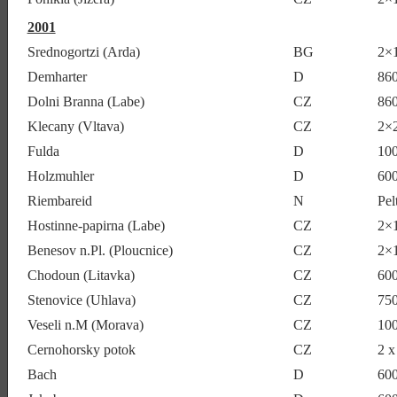
2001
Srednogortzi (Arda)
BG
2×
Demharter
D
86
Dolni Branna (Labe)
CZ
86
Klecany (Vltava)
CZ
2×
Fulda
D
10
Holzmuhler
D
60
Riembareid
N
Pel
Hostinne-papirna (Labe)
CZ
2×
Benesov n.Pl. (Ploucnice)
CZ
2×
Chodoun (Litavka)
CZ
60
Stenovice (Uhlava)
CZ
75
Veseli n.M (Morava)
CZ
10
Cernohorsky potok
CZ
2 x
Bach
D
60