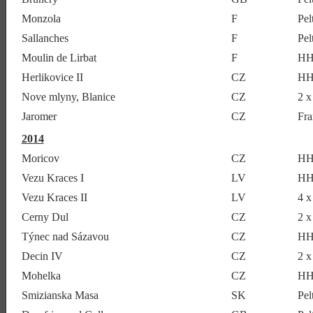
Monzola
F
Pe
Sallanches
F
Pel
Moulin de Lirbat
F
HH
Herlikovice II
CZ
HH
Nove mlyny, Blanice
CZ
2 
Jaromer
CZ
Fra
2014
Moricov
CZ
HH
Vezu Kraces I
LV
HH
Vezu Kraces II
LV
4 
Cerny Dul
CZ
2 x
Týnec nad Sázavou
CZ
HH
Decin IV
CZ
2 
Mohelka
CZ
HH
Smizianska Masa
SK
Pel