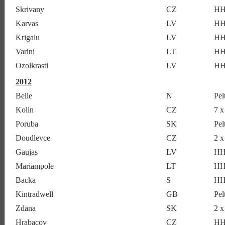
Skrivany
CZ
HH
Karvas
LV
HH
Krigalu
LV
HH
Varini
LT
HH
Ozolkrasti
LV
HH
2012
Belle
N
Pe
Kolin
CZ
7 
Poruba
SK
Pe
Doudlevce
CZ
2 
Gaujas
LV
HH
Mariampole
LT
HH
Backa
S
HH
Kintradwell
GB
Pe
Zdana
SK
2 
Hrabacov
CZ
HH