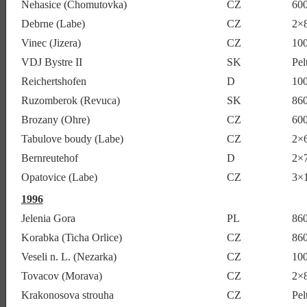
Nehasice (Chomutovka)
CZ
60
Debrne (Labe)
CZ
2×
Vinec (Jizera)
CZ
10
VDJ Bystre II
SK
Pel
Reichertshofen
D
10
Ruzomberok (Revuca)
SK
860
Brozany (Ohre)
CZ
600
Tabulove boudy (Labe)
CZ
2×
Bernreutehof
D
2×
Opatovice (Labe)
CZ
3×
1996
Jelenia Gora
PL
86
Korabka (Ticha Orlice)
CZ
86
Veseli n. L. (Nezarka)
CZ
10
Tovacov (Morava)
CZ
2×
Krakonosova strouha
CZ
Pel