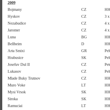
2009
Bojmany
CZ
HH
Hyskov
CZ
3 
Nezabudice
CZ
4 
Jaromer
CZ
4 
Luna
BG
HH
Bellheim
D
HH
Arta Smixi
GR
Pe
Hrabusice
SK
Pe
Josefuv Dul II
CZ
Pe
Lukasov
CZ
Pe
Mlade Buky Trutnov
CZ
HH
Muro Voke
LT
HH
Mysi Vrsok
SK
HH
Siroka
SK
HH
Ramuciai
LT
HH