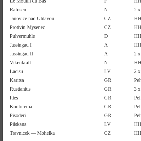
Le Moulin du Bas
F
HH
Rafosen
N
2 x
Janovice nad Uhlavou
CZ
HH
Protivin-Mysenec
CZ
HH
Pulvermuhle
D
HH
Jassingau I
A
HH
Jassingau II
A
2 
Vikenkraft
N
HH
Lacisu
LV
2 
Karitsa
GR
Pe
Rustianitis
GR
3 x
Ities
GR
Pe
Kontorema
GR
Pe
Pisoderi
GR
Pe
Pilskana
LV
HH
Travnicek — Mohelka
CZ
HH