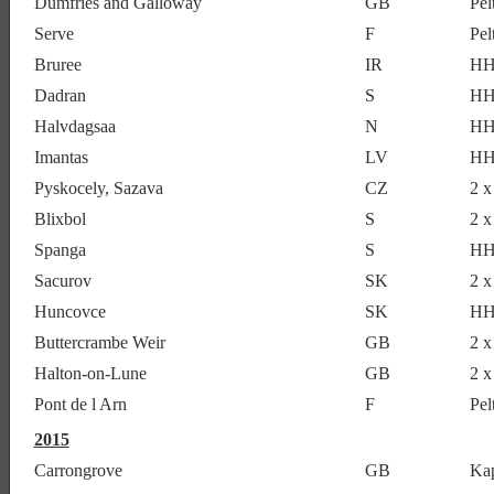
Dumfries and Galloway
GB
Pel
Serve
F
Pel
Bruree
IR
HH
Dadran
S
HH
Halvdagsaa
N
HH
Imantas
LV
HH
Pyskocely, Sazava
CZ
2 
Blixbol
S
2 
Spanga
S
HH
Sacurov
SK
2 
Huncovce
SK
HH
Buttercrambe Weir
GB
2 
Halton-on-Lune
GB
2 
Pont de l Arn
F
Pel
2015
Carrongrove
GB
Ka