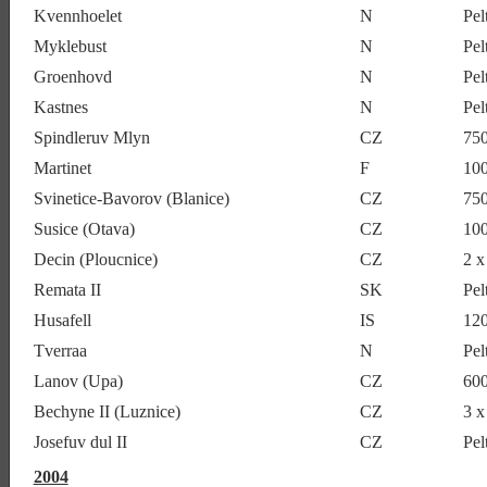
Kvennhoelet
N
Pel
Myklebust
N
Pel
Groenhovd
N
Pel
Kastnes
N
Pel
Spindleruv Mlyn
CZ
75
Martinet
F
10
Svinetice-Bavorov (Blanice)
CZ
75
Susice (Otava)
CZ
10
Decin (Ploucnice)
CZ
2 x
Remata II
SK
Pel
Husafell
IS
12
Tverraa
N
Pel
Lanov (Upa)
CZ
60
Bechyne II (Luznice)
CZ
3 
Josefuv dul II
CZ
Pel
2004