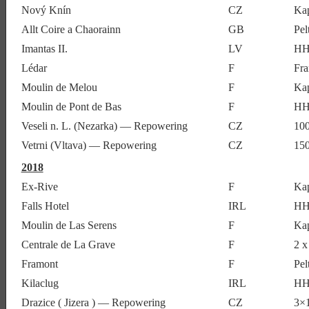
Nový Knín
CZ
Ka
Allt Coire a Chaorainn
GB
Pe
Imantas II.
LV
HH
Lédar
F
Fr
Moulin de Melou
F
Ka
Moulin de Pont de Bas
F
HH
Veseli n. L. (Nezarka) — Repowering
CZ
10
Vetrni (Vltava) — Repowering
CZ
15
2018
Ex-Rive
F
Ka
Falls Hotel
IRL
HH
Moulin de Las Serens
F
Kap
Centrale de La Grave
F
2 x
Framont
F
Pe
Kilaclug
IRL
HH
Drazice ( Jizera ) — Repowering
CZ
3×