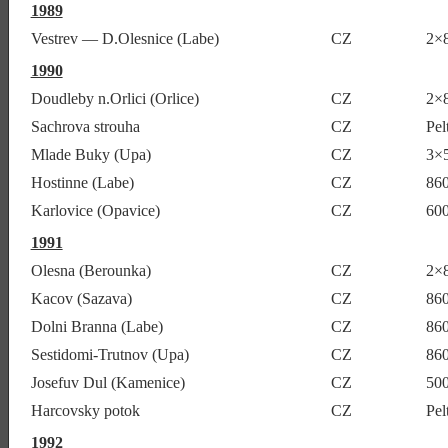
1989
Vestrev — D.Olesnice (Labe)
CZ
2×
1990
Doudleby n.Orlici (Orlice)
CZ
2×8
Sachrova strouha
CZ
Pel
Mlade Buky (Upa)
CZ
3×
Hostinne (Labe)
CZ
86
Karlovice (Opavice)
CZ
600
1991
Olesna (Berounka)
CZ
2×
Kacov (Sazava)
CZ
860
Dolni Branna (Labe)
CZ
86
Sestidomi-Trutnov (Upa)
CZ
86
Josefuv Dul (Kamenice)
CZ
50
Harcovsky potok
CZ
Pel
1992