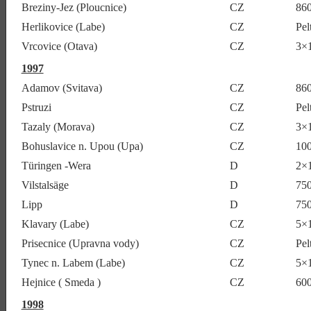
Breziny-Jez (Ploucnice)
CZ
860
Herlikovice (Labe)
CZ
Pel
Vrcovice (Otava)
CZ
3×
1997
Adamov (Svitava)
CZ
86
Pstruzi
CZ
Pel
Tazaly (Morava)
CZ
3×
Bohuslavice n. Upou (Upa)
CZ
10
Türingen -Wera
D
2×
Vilstalsäge
D
75
Lipp
D
75
Klavary (Labe)
CZ
5×
Prisecnice (Upravna vody)
CZ
Pel
Tynec n. Labem (Labe)
CZ
5×
Hejnice ( Smeda )
CZ
60
1998