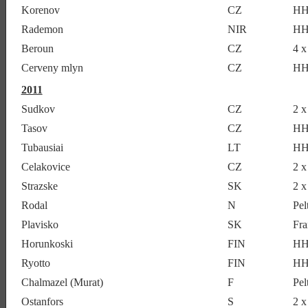
Korenov
CZ
HH
Rademon
NIR
HH
Beroun
CZ
4 
Cerveny mlyn
CZ
HH
2011
Sudkov
CZ
2 
Tasov
CZ
HH
Tubausiai
LT
HH
Celakovice
CZ
2 
Strazske
SK
2 
Rodal
N
Pe
Plavisko
SK
Fra
Horunkoski
FIN
HH
Ryotto
FIN
HH
Chalmazel (Murat)
F
Pe
Ostanfors
S
2 