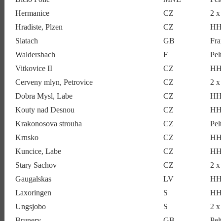
Hermanice
CZ
2 
Hradiste, Plzen
CZ
HH
Slatach
GB
Fra
Waldersbach
F
Pe
Vitkovice II
CZ
HH
Cerveny mlyn, Petrovice
CZ
2 
Dobra Mysl, Labe
CZ
HH
Kouty nad Desnou
CZ
HH
Krakonosova strouha
CZ
Pe
Krnsko
CZ
HH
Kuncice, Labe
CZ
HH
Stary Sachov
CZ
2 
Gaugalskas
LV
HH
Laxoringen
S
HH
Ungsjobo
S
2 
Brunery
GB
Pel