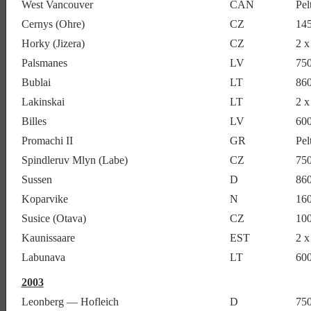
West Vancouver
CAN
Pel
Cernys (Ohre)
CZ
14
Horky (Jizera)
CZ
2 
Palsmanes
LV
75
Bublai
LT
86
Lakinskai
LT
2 x
Billes
LV
60
Promachi II
GR
Pel
Spindleruv Mlyn (Labe)
CZ
75
Sussen
D
86
Koparvike
N
16
Susice (Otava)
CZ
10
Kaunissaare
EST
2 x
Labunava
LT
60
2003
Leonberg — Hofleich
D
75