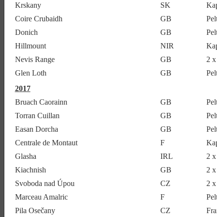
Krskany
SK
Ka
Coire Crubaidh
GB
Pe
Donich
GB
Pe
Hillmount
NIR
Ka
Nevis Range
GB
2 x
Glen Loth
GB
Pe
2017
Bruach Caorainn
GB
Pe
Torran Cuillan
GB
Pel
Easan Dorcha
GB
Pe
Centrale de Montaut
F
Ka
Glasha
IRL
2 x
Kiachnish
GB
2 x
Svoboda nad Úpou
CZ
2 x
Marceau Amalric
F
Pel
Pila Osečany
CZ
Fr