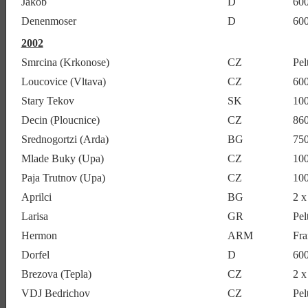
Jakob
D
60
Denenmoser
D
60
2002
Smrcina (Krkonose)
CZ
Pel
Loucovice (Vltava)
CZ
60
Stary Tekov
SK
10
Decin (Ploucnice)
CZ
86
Srednogortzi (Arda)
BG
75
Mlade Buky (Upa)
CZ
10
Paja Trutnov (Upa)
CZ
10
Aprilci
BG
2 x
Larisa
GR
Pel
Hermon
ARM
Fra
Dorfel
D
60
Brezova (Tepla)
CZ
2 x
VDJ Bedrichov
CZ
Pel