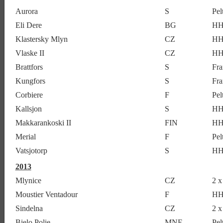
Aurora
S
Pe
Eli Dere
BG
HH
Klastersky Mlyn
CZ
HH
Vlaske II
CZ
HH
Brattfors
S
Fra
Kungfors
S
Fra
Corbiere
F
Pel
Kallsjon
S
HH
Makkarankoski II
FIN
HH
Merial
F
Pe
Vatsjotorp
S
HH
2013
Mlynice
CZ
2 x
Moustier Ventadour
F
HH
Sindelna
CZ
2 
Bielo Polie
MNE
Pe