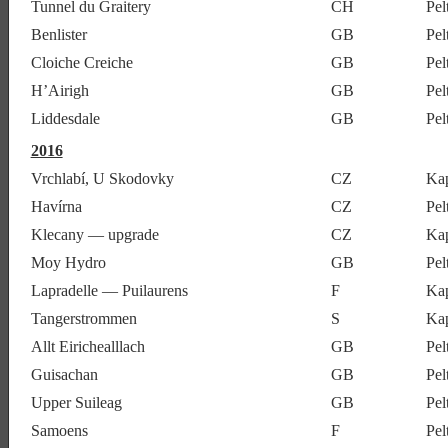
Tunnel du Graitery
CH
Pel
Benlister
GB
Pel
Cloiche Creiche
GB
Pe
H’Airigh
GB
Pel
Liddesdale
GB
Pe
2016
Vrchlabí, U Skodovky
CZ
Kap
Havírna
CZ
Pel
Klecany — upgrade
CZ
Kap
Moy Hydro
GB
Pel
Lapradelle — Puilaurens
F
Kap
Tangerstrommen
S
Ka
Allt Eirichealllach
GB
Pe
Guisachan
GB
Pel
Upper Suileag
GB
Pe
Samoens
F
Pel