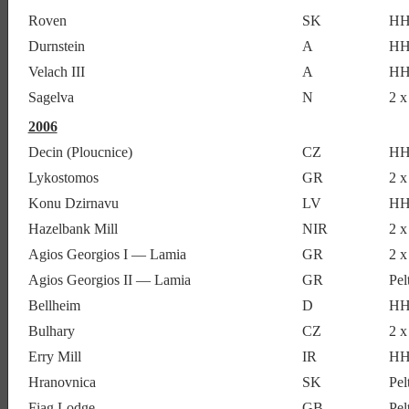
Roven
SK
HH
Durnstein
A
HH
Velach III
A
HH
Sagelva
N
2 x
2006
Decin (Ploucnice)
CZ
HH
Lykostomos
GR
2 x
Konu Dzirnavu
LV
HH
Hazelbank Mill
NIR
2 
Agios Georgios I — Lamia
GR
2 x
Agios Georgios II — Lamia
GR
Pel
Bellheim
D
HH
Bulhary
CZ
2 
Erry Mill
IR
HH
Hranovnica
SK
Pel
Fiag Lodge
GB
Pel