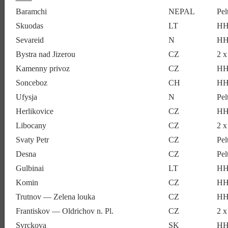
Baramchi
NEPAL
Pe
Skuodas
LT
HH
Sevareid
N
HH
Bystra nad Jizerou
CZ
2 
Kamenny privoz
CZ
HH
Sonceboz
CH
HH
Ufysja
N
Pe
Herlikovice
CZ
HH
Libocany
CZ
2 
Svaty Petr
CZ
Pe
Desna
CZ
Pel
Gulbinai
LT
HH
Komin
CZ
HH
Trutnov — Zelena louka
CZ
HH
Frantiskov — Oldrichov n. Pl.
CZ
2 
Svrckova
SK
HH