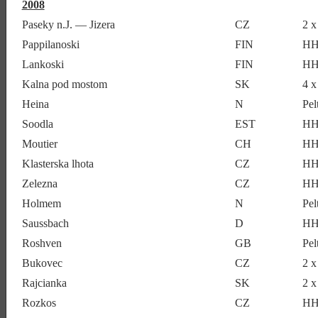
2008
Paseky n.J. — Jizera
CZ
2 
Pappilanoski
FIN
HH
Lankoski
FIN
HH
Kalna pod mostom
SK
4 
Heina
N
Pe
Soodla
EST
HH
Moutier
CH
HH
Klasterska lhota
CZ
HH
Zelezna
CZ
HH
Holmem
N
Pe
Saussbach
D
HH
Roshven
GB
Pe
Bukovec
CZ
2 
Rajcianka
SK
2 
Rozkos
CZ
HH