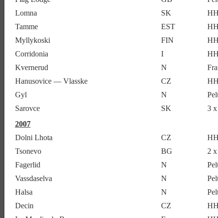
Lomna
SK
HH
Tamme
EST
HH
Myllykoski
FIN
HH
Corridonia
I
HH
Kvernerud
N
Fra
Hanusovice — Vlasske
CZ
HH
Gyl
N
Pel
Sarovce
SK
3 
2007
Dolni Lhota
CZ
HH
Tsonevo
BG
2 x
Fagerlid
N
Pe
Vassdaselva
N
Pe
Halsa
N
Pel
Decin
CZ
HH