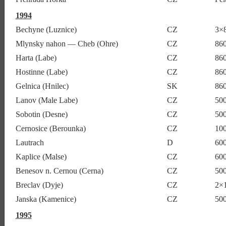
1994
Bechyne (Luznice)
CZ
3×
Mlynsky nahon — Cheb (Ohre)
CZ
860
Harta (Labe)
CZ
860
Hostinne (Labe)
CZ
86
Gelnica (Hnilec)
SK
860
Lanov (Male Labe)
CZ
50
Sobotin (Desne)
CZ
50
Cernosice (Berounka)
CZ
10
Lautrach
D
60
Kaplice (Malse)
CZ
600
Benesov n. Cernou (Cerna)
CZ
50
Breclav (Dyje)
CZ
2×
Janska (Kamenice)
CZ
50
1995