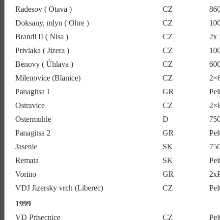
Radesov ( Otava )
CZ
86
Doksany, mlyn ( Ohre )
CZ
10
Brandl II ( Nisa )
CZ
2x 
Privlaka ( Jizera )
CZ
10
Benovy ( Úhlava )
CZ
60
Milenovice (Blanice)
CZ
2×
Panagitsa 1
GR
Pel
Ostravice
CZ
2×
Ostermuhle
D
75
Panagitsa 2
GR
Pel
Jasenie
SK
75
Remata
SK
Pel
Vorino
GR
2xP
VDJ Jizersky vrch (Liberec)
CZ
Pel
1999
VD Prisecnice
CZ
Pel