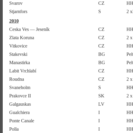
Svarov
CZ
HH
Stjarnfors
S
2 x
2010
Ceska Ves — Jeseník
CZ
HH
Zlata Koruna
CZ
2 
Vitkovice
CZ
HH
Stakevski
BG
Pe
Manastirka
BG
Pe
Labit Vrchlabí
CZ
HH
Roudna
CZ
2 
Svaneholm
S
HH
Prakovce II
SK
2 
Galgauskas
LV
HH
Gualchiera
I
HH
Ponte Canale
I
HH
Polla
I
HH