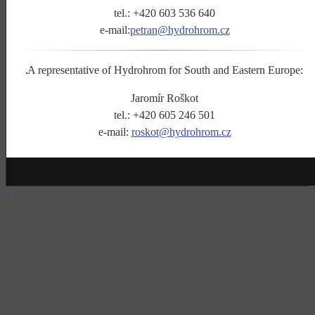
tel.: +420 603 536 640
e-mail:
petran@hydrohrom.cz
A representative of Hydrohrom for South and Eastern Europe:
Jaromír Roškot
tel.: +420 605 246 501
e-mail:
roskot@hydrohrom.cz
↑