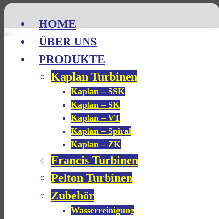
↓
HOME
ÜBER UNS
PRODUKTE
Kaplan Turbinen
Kaplan – SSK
Kaplan – SK
Kaplan – VT
Kaplan – Spiral
Kaplan – ZK
Francis Turbinen
Pelton Turbinen
Zubehör
Wasserreinigung