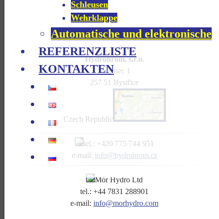
Schleusen
Wehrklappe
Automatische und elektronische
REFERENZLISTE
Hydrohrom, s.r.o.
KONTAKTEN
Strženec 1
257 51 Bystřice
Czech Republic
tel.: +420 775 744 951
e-mail:
info@hydrohrom.cz
Mór Hydro Ltd
tel.: +
44 7831 288901
e-mail:
info@morhydro.com