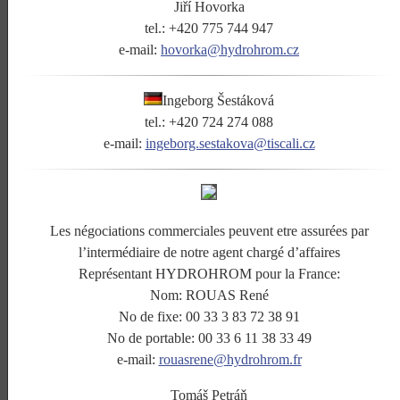
Jiří Hovorka
tel.: +420 775 744 947
e-mail:
hovorka@hydrohrom.cz
Ingeborg Šestáková
tel.: +420 724 274 088
e-mail:
ingeborg.sestakova@tiscali.cz
Les négociations commerciales peuvent etre assurées par
l’intermédiaire de notre agent chargé d’affaires
Représentant HYDROHROM pour la France:
Nom: ROUAS René
No de fixe: 00 33 3 83 72 38 91
No de portable: 00 33 6 11 38 33 49
e-mail:
rouasrene@hydrohrom.fr
Tomáš Petráň